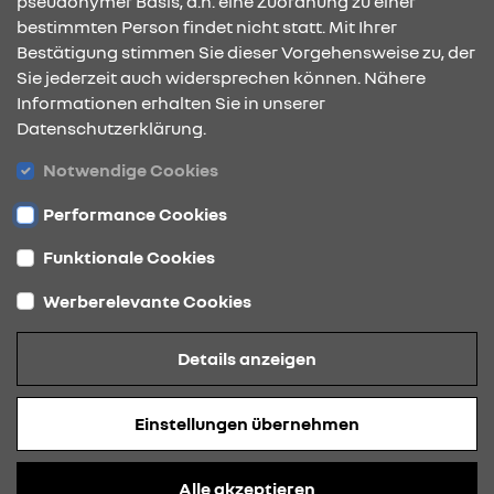
pseudonymer Basis, d.h. eine Zuordnung zu einer
bestimmten Person findet nicht statt. Mit Ihrer
Bestätigung stimmen Sie dieser Vorgehensweise zu, der
ÖFFNUNGSZEITEN
Sie jederzeit auch widersprechen können. Nähere
Informationen erhalten Sie in unserer
Datenschutzerklärung.
STANDORTE
Notwendige Cookies
Performance Cookies
Funktionale Cookies
Werberelevante Cookies
Datenschutz
Details anzeigen
Cookies
Barrierefreiheit
Einstellungen übernehmen
Impressum
© 2026 Renault
Alle akzeptieren