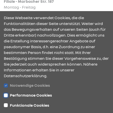
Filiale - Marbacher Str. 187
Montag - Freitag
08:00 - 12:00 Uhr und
Diese Webseite verwendet Cookies, die die
13:00 - 17:00 Uhr
Funktionalitäten dieser Seite unterstützt. Weiter wird
das Bewegungsverhalten auf unseren Seiten (auch für
Dritte erkennbar) nachvollzogen. Dies ermöglicht uns
KONTAKT & ANFAHRT
die Erstellung interessengerechter Angebote auf
pseudonymer Basis, d.h. eine Zuordnung zu einer
bestimmten Person findet nicht statt. Mit Ihrer
Bestätigung stimmen Sie dieser Vorgehensweise zu, der
ÖFFNUNGSZEITEN
Sie jederzeit auch widersprechen können. Nähere
Informationen erhalten Sie in unserer
Datenschutzerklärung.
STANDORTE
Notwendige Cookies
Performance Cookies
Funktionale Cookies